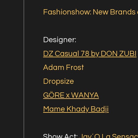
Fashionshow: New Brands 
Designer:
DZ Casual 78 by DON ZUBI
Adam Frost
Dropsize
GÖRE x WANYA
Mame Khady Badji
Show Act:
Jay´O La Sensac