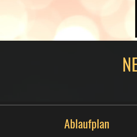
N
Ablaufplan