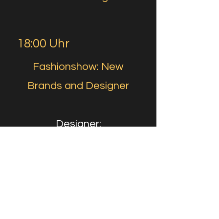
18:00 Uhr
Fashionshow: New
Brands and Designer
Designer:
DZ Casual 78 by DON
ZUBI
Adam Frost
Dropsize