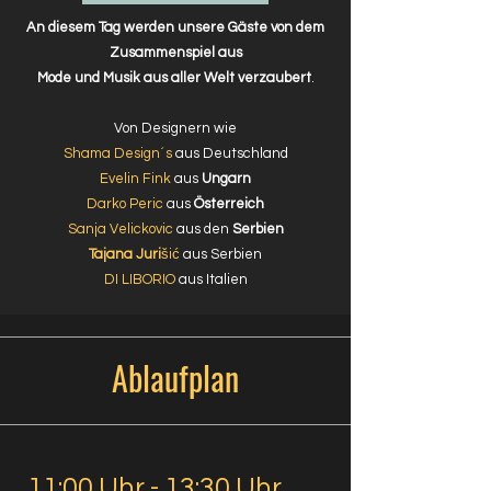
An diesem Tag werden unsere Gäste von dem
Zusammenspiel aus
Mode und Musik aus aller Welt verzaubert
.
Von Designern wie
Shama Design´s
aus Deutschland
Evelin Fink
aus
Ungarn
Darko Peric
aus
Österreich
Sanja Velickovic
aus den
Serbien
Tajana Juri
šić
aus Serbien
DI LIBORIO
aus Italien
Ablaufplan
11:00 Uhr - 13:30 Uhr